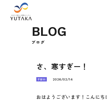
B
L
O
G
ブ
ロ
グ
さ、寒すぎー！
子安SS
2026/02/14
おはようございます！こんにち