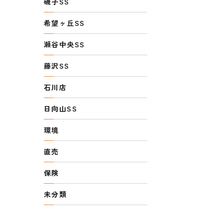
磯子SS
希望ヶ丘SS
瀬谷中央SS
藤沢SS
石川店
日向山SS
環境
直売
保険
未分類