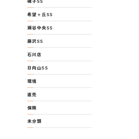
磯子SS
希望ヶ丘SS
瀬谷中央SS
藤沢SS
石川店
日向山SS
環境
直売
保険
未分類