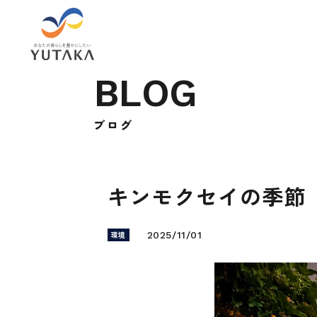
B
L
O
G
ブ
ロ
グ
キンモクセイの季節
環境
2025/11/01