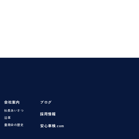
会社案内
ブログ
社長あいさつ
採用情報
沿革
豊商会の歴史
安心車検.com