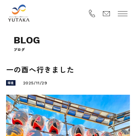
B
L
O
G
ブ
ロ
グ
一の酉へ行きました
環境
2025/11/29