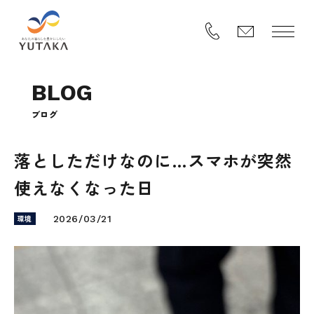
B
L
O
G
ブ
ロ
グ
落としただけなのに…スマホが突然
使えなくなった日
環境
2026/03/21