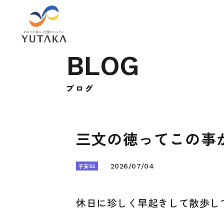
B
L
O
G
ブ
ロ
グ
三文の徳ってこの事
子安SS
2026/07/04
休日に珍しく早起きして散歩し