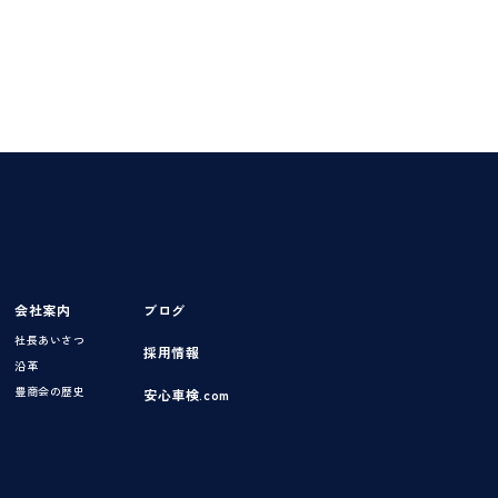
会社案内
ブログ
社長あいさつ
採用情報
沿革
豊商会の歴史
安心車検.com