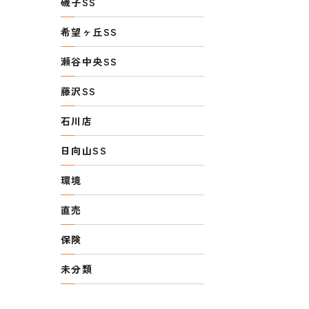
磯子SS
希望ヶ丘SS
瀬谷中央SS
藤沢SS
石川店
日向山SS
環境
直売
保険
未分類