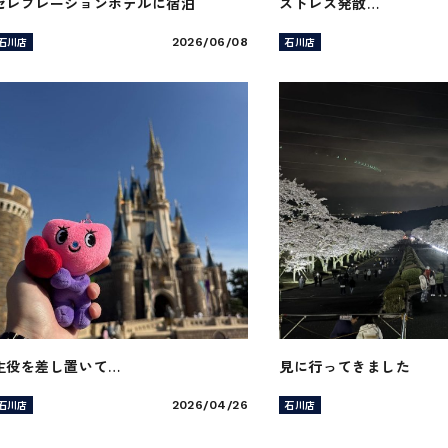
セレブレーションホテルに宿泊
ストレス発散…
石川店
石川店
2026/06/08
主役を差し置いて…
見に行ってきました
石川店
石川店
2026/04/26