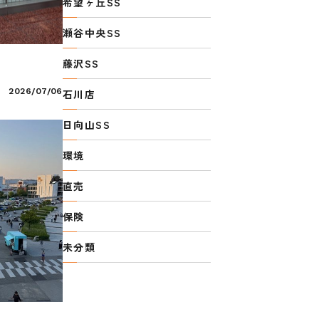
希望ヶ丘SS
瀬谷中央SS
藤沢SS
2026/07/06
石川店
日向山SS
環境
直売
保険
未分類