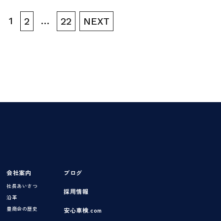
1
…
2
22
NEXT
会社案内
ブログ
社長あいさつ
採用情報
沿革
豊商会の歴史
安心車検.com