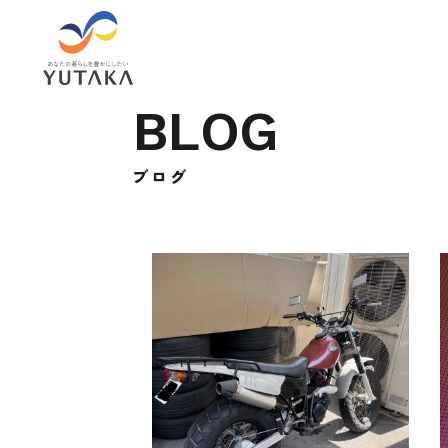
B
L
O
G
ブ
ロ
グ