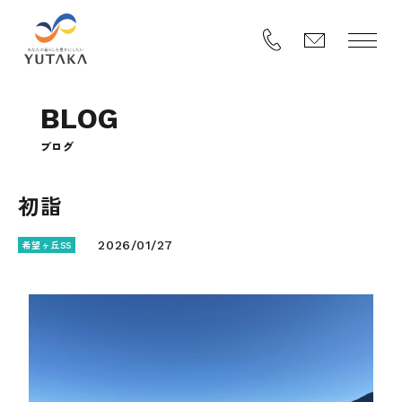
B
L
O
G
ブ
ロ
グ
初詣
希望ヶ丘SS
2026/01/27