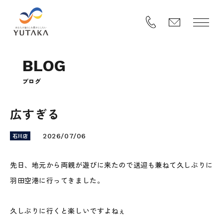
B
L
O
G
ブ
ロ
グ
広すぎる
石川店
2026/07/06
先日、地元から両親が遊びに来たので送迎も兼ねて久しぶりに
羽田空港に行ってきました。
久しぶりに行くと楽しいですよねぇ