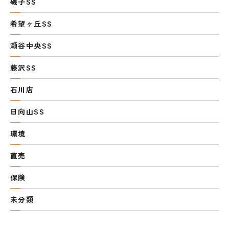
磯子SS
希望ヶ丘SS
瀬谷中央SS
藤沢SS
石川店
日向山SS
環境
直売
保険
未分類