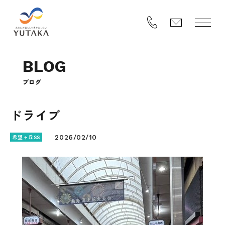
B
L
O
G
ブ
ロ
グ
ドライブ
希望ヶ丘SS
2026/02/10