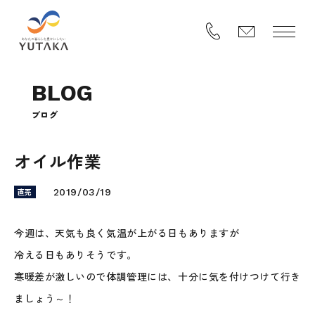
B
L
O
G
ブ
ロ
グ
オイル作業
直売
2019/03/19
今週は、天気も良く気温が上がる日もありますが
冷える日もありそうです。
寒暖差が激しいので体調管理には、十分に気を付けつけて行き
ましょう～！