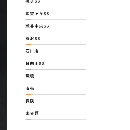
磯子SS
希望ヶ丘SS
瀬谷中央SS
藤沢SS
石川店
日向山SS
環境
直売
保険
未分類