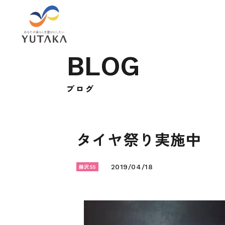
B
L
O
G
ブ
ロ
グ
タイヤ祭り実施中
藤沢SS
2019/04/18