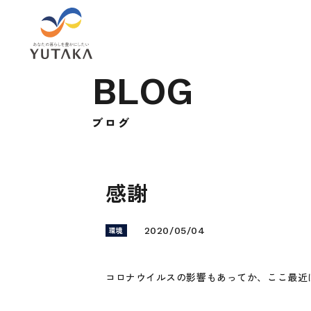
B
L
O
G
ブ
ロ
グ
感謝
環境
2020/05/04
コロナウイルスの影響もあってか、ここ最近