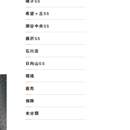
磯子SS
希望ヶ丘SS
瀬谷中央SS
藤沢SS
石川店
日向山SS
環境
直売
保険
未分類