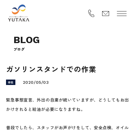
B
L
O
G
ブ
ロ
グ
ガソリンスタンドでの作業
本社
2020/05/03
緊急事態宣言、外出の自粛が続いていますが、どうしてもお出
かけされると給油が必要になりますね。
普段でしたら、スタッフがお声がけをして、安全点検、オイル