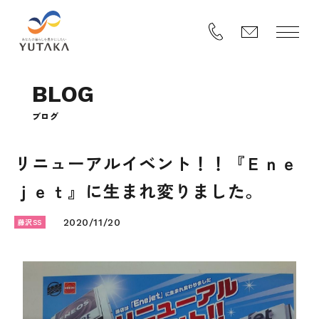
B
L
O
G
ブ
ロ
グ
リニューアルイベント！！『Ｅｎｅ
ｊｅｔ』に生まれ変りました。
藤沢SS
2020/11/20