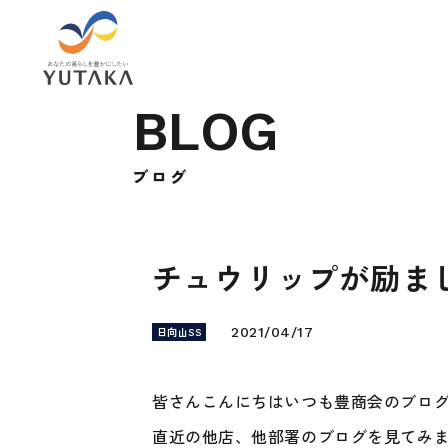
B
L
O
G
ブ
ロ
グ
チュウリップが励ま
日向山SS
2021/04/17
皆さんこんにちはいつも豊商会のブロ
直近の他店、他部署のブログを見てみ