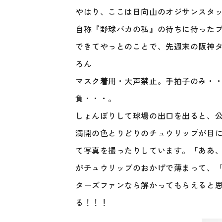
やはり、ここは日向山のオジサンスタ
自称『野球バカの私』の待ちに待ったプ
できて
やっとのことで、先週末の阪神
ろん
マスク着用・大声禁止。手拍子のみ・・
負・・・。
しょんぼりして球場の出口を出ると、
満開の色とりどりのチュウリップが目
て写真を撮ったり
しています。「ああ
がチュウリップのおかげで
薄まって、「
ターズファンなら解かってもらえると
る！！！