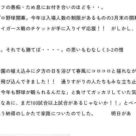
ッフの愚痴・ため息にお付き合いのほどを・・。
ロ野球開幕。今年は入場人数の制限があるものの3月末の開
タイガース戦のチケットが手に入りイザ応援！！ がしかし
。それでも勝てば・・・・。の思いもむなしく3-2の惜
公園の植え込みに夕方の日を浴びて春風にコロコロと揺れな
に飛び込んできました！！ 通りすがりの人たちもみな立ち
、今年も野球が観られるんだな」と負けてガッカリしていた
なあに、まだ100試合以上試合があるじゃないか！！」とベ
思う
納得のしかたで家路についたのでした。 明日があ