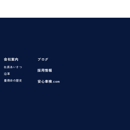
会社案内
ブログ
社長あいさつ
採用情報
沿革
豊商会の歴史
安心車検.com