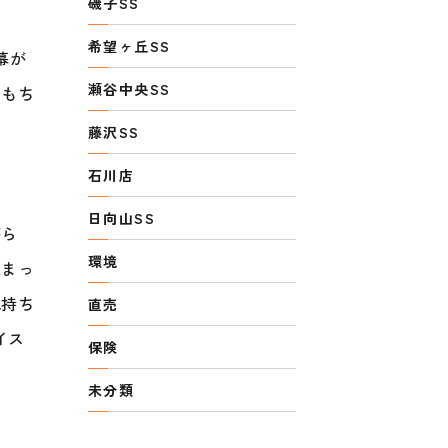
磯子SS
希望ヶ丘SS
幕が
瀬谷中央SS
、もち
藤沢SS
石川店
日向山SS
がら
環境
止まっ
気持ち
直売
イス
保険
未分類