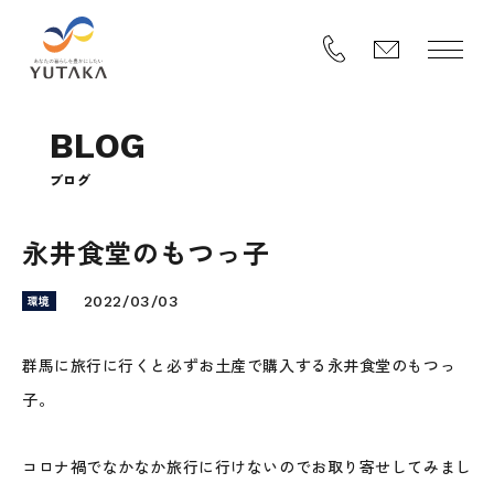
B
L
O
G
ブ
ロ
グ
永井食堂のもつっ子
環境
2022/03/03
群馬に旅行に行くと必ずお土産で購入する永井食堂のもつっ
子。
コロナ禍でなかなか旅行に行けないのでお取り寄せしてみまし