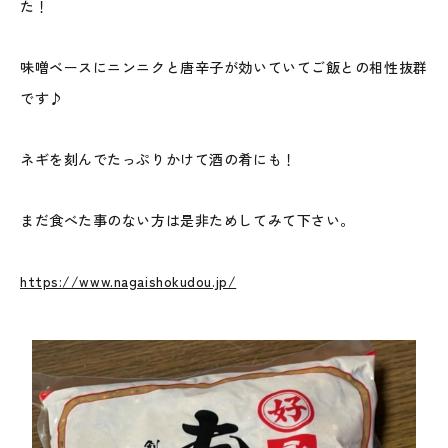
た！
味噌ベースにニンニクと唐辛子が効いていてご飯との相性抜群
です♪
ネギを刻んでたっぷりかけて酒の肴にも！
まだ食べた事のない方は是非ためしてみて下さい。
https://www.nagaishokudou.jp/